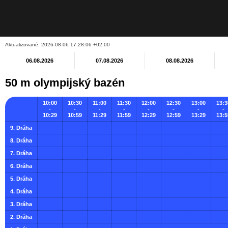
Aktualizované: 2026-08-06 17:28:06 +02:00
06.08.2026
07.08.2026
08.08.2026
50 m olympijský bazén
10:00
10:30
11:00
11:30
12:00
12:30
13:00
13:3
-
-
-
-
-
-
-
-
10:29
10:59
11:29
11:59
12:29
12:59
13:29
13:5
9. Dráha
8. Dráha
7. Dráha
6. Dráha
5. Dráha
4. Dráha
3. Dráha
2. Dráha