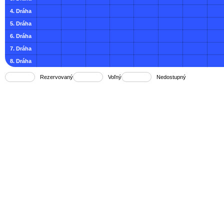
4. Dráha
5. Dráha
6. Dráha
7. Dráha
8. Dráha
Rezervovaný
Voľný
Nedostupný