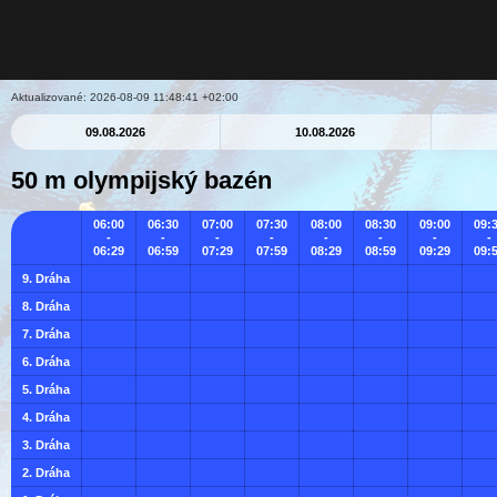
Aktualizované: 2026-08-09 11:48:41 +02:00
09.08.2026
10.08.2026
50 m olympijský bazén
06:00
06:30
07:00
07:30
08:00
08:30
09:00
09:
-
-
-
-
-
-
-
-
06:29
06:59
07:29
07:59
08:29
08:59
09:29
09:
9. Dráha
8. Dráha
7. Dráha
6. Dráha
5. Dráha
4. Dráha
3. Dráha
2. Dráha