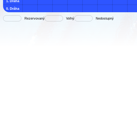
1. Dráha
0. Dráha
Rezervovaný
Voľný
Nedostupný