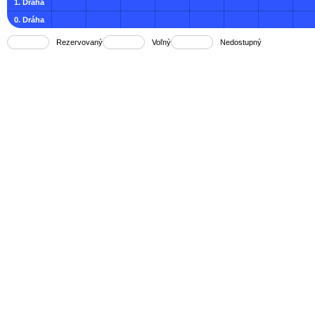
1. Dráha
0. Dráha
Rezervovaný
Voľný
Nedostupný