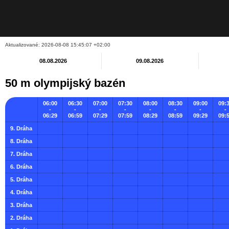
Aktualizované: 2026-08-08 15:45:07 +02:00
08.08.2026
09.08.2026
50 m olympijský bazén
06:00
06:30
07:00
07:30
08:00
08:30
09:00
09:
-
-
-
-
-
-
-
-
06:29
06:59
07:29
07:59
08:29
08:59
09:29
09:
9. Dráha
8. Dráha
7. Dráha
6. Dráha
5. Dráha
4. Dráha
3. Dráha
2. Dráha