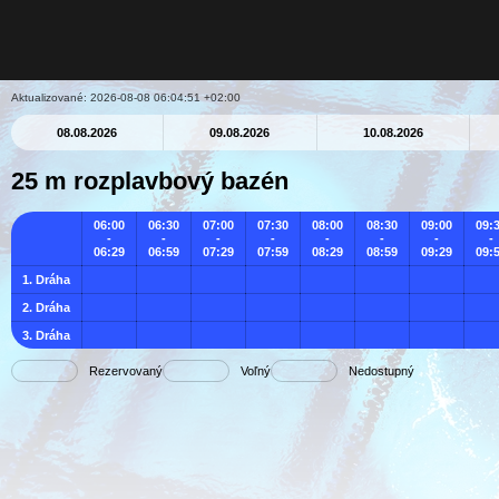
Aktualizované: 2026-08-08 06:04:51 +02:00
08.08.2026
09.08.2026
10.08.2026
25 m rozplavbový bazén
06:00
06:30
07:00
07:30
08:00
08:30
09:00
09:
-
-
-
-
-
-
-
-
06:29
06:59
07:29
07:59
08:29
08:59
09:29
09:
1. Dráha
2. Dráha
3. Dráha
Rezervovaný
Voľný
Nedostupný